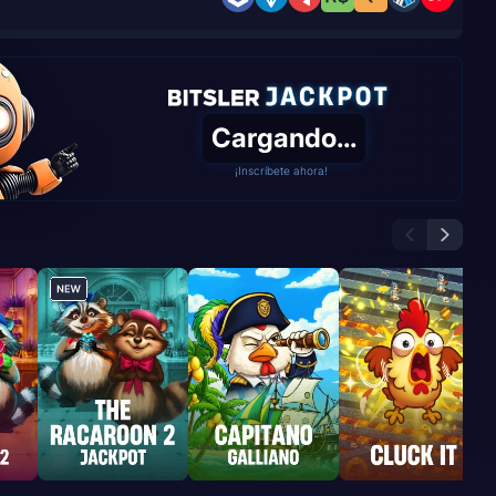
Cargando...
¡Inscríbete ahora!
The
Capitano
Racaroon 2
Cluck It
 2
Galliano
Jackpot
Playtech
Playtech
Playtech