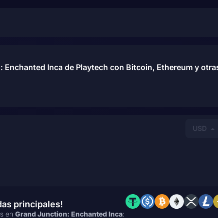
: Enchanted Inca
de
Playtech
con Bitcoin, Ethereum y otr
USD
as principales!
as en
Grand Junction: Enchanted Inca
: