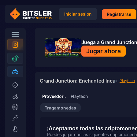
Iniciar sesión
Registrarse
Juega a
Grand Junction
Jugar ahora
Grand Junction: Enchanted Inca
por
Playtech
Proveedor :
Playtech
Tragamonedas
¡Aceptamos todas las criptomoned
Puedes jugar con las siguientes criptomoned