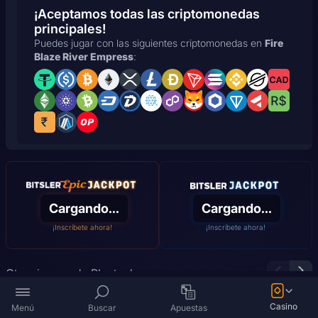
¡Aceptamos todas las criptomonedas
principales!
Puedes jugar con las siguientes criptomonedas en
Fire
Blaze River Empress
:
Cargando...
Cargando...
¡Inscríbete ahora!
¡Inscríbete ahora!
Otros juegos de Playtech
Casino
Menú
Buscar
Apuestas