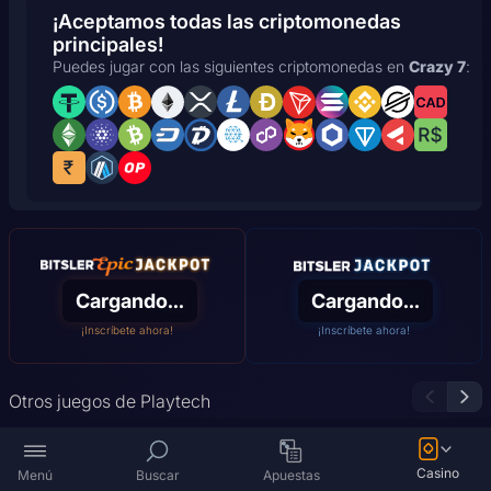
¡Aceptamos todas las criptomonedas
principales!
Puedes jugar con las siguientes criptomonedas en
Crazy 7
:
Cargando...
Cargando...
¡Inscríbete ahora!
¡Inscríbete ahora!
Otros juegos de Playtech
Casino
Menú
Buscar
Apuestas