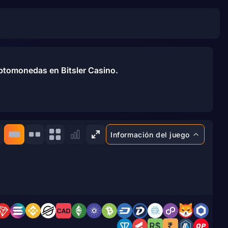
riptomonedas en
Bitsler Casino
.
Información del juego