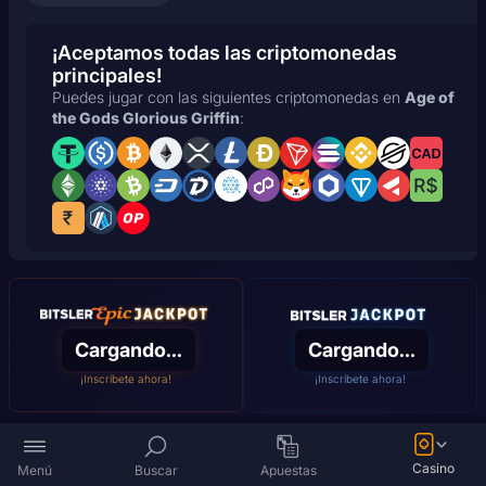
¡Aceptamos todas las criptomonedas
principales!
Puedes jugar con las siguientes criptomonedas en
Age of
the Gods Glorious Griffin
:
Cargando...
Cargando...
¡Inscríbete ahora!
¡Inscríbete ahora!
Otros juegos de Playtech
Casino
Menú
Buscar
Apuestas