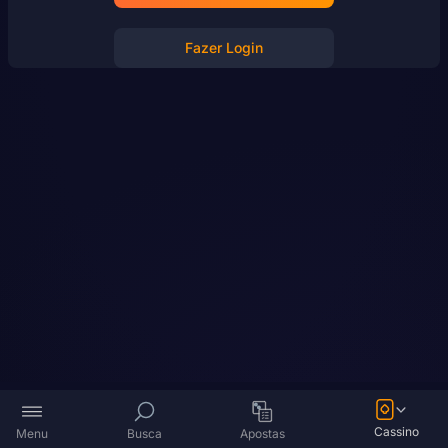
Fazer Login
Cassino
Menu
Busca
Apostas
USD