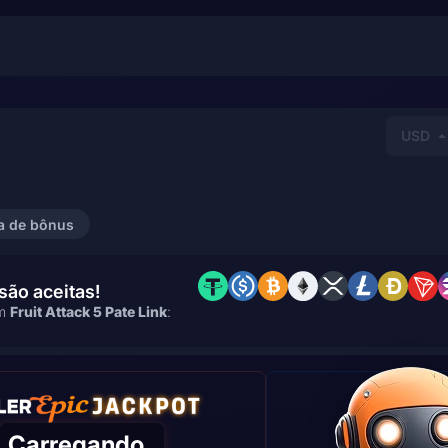
USD
a de bônus
são aceitas!
em
Fruit Attack 5 Pate Link
:
m Bitcoin, Ethereum e outras criptomoedas no
Bitsler Cassino
.
Carregando..
adastre-se