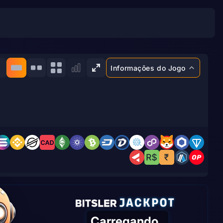
Informações do Jogo
Carregando..