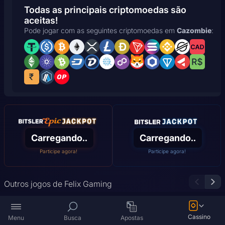
Todas as principais criptomoedas são
aceitas!
Pode jogar com as seguintes criptomoedas em
Cazombie
:
Carregando..
Carregando..
Participe agora!
Participe agora!
Outros jogos de Felix Gaming
Cassino
Menu
Busca
Apostas