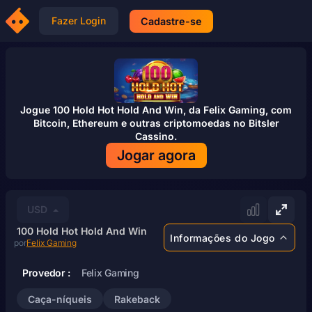
Fazer Login
Cadastre-se
Jogue
100 Hold Hot Hold And Win
, da
Felix Gaming
, com
Bitcoin, Ethereum e outras criptomoedas no
Bitsler
Cassino
.
Jogar agora
USD
100 Hold Hot Hold And Win
Informações do Jogo
por
Felix Gaming
Provedor :
Felix Gaming
Caça-níqueis
Rakeback