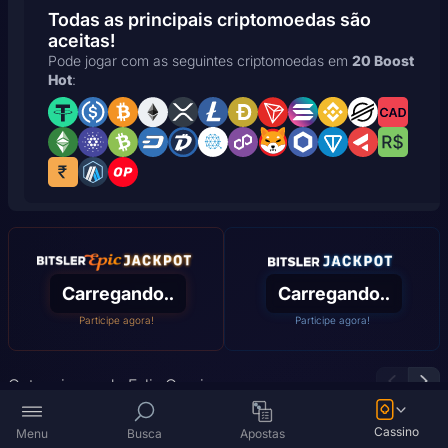
Todas as principais criptomoedas são
aceitas!
Pode jogar com as seguintes criptomoedas em
20 Boost
Hot
:
Carregando..
Carregando..
Participe agora!
Participe agora!
Outros jogos de Felix Gaming
Cassino
Menu
Busca
Apostas