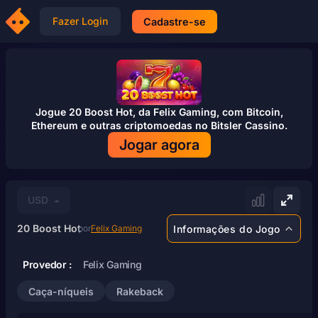
Fazer Login
Cadastre-se
Jogue
20 Boost Hot
, da
Felix Gaming
, com Bitcoin,
Ethereum e outras criptomoedas no
Bitsler Cassino
.
Jogar agora
USD
20 Boost Hot
Informações do Jogo
por
Felix Gaming
Provedor :
Felix Gaming
Caça-níqueis
Rakeback