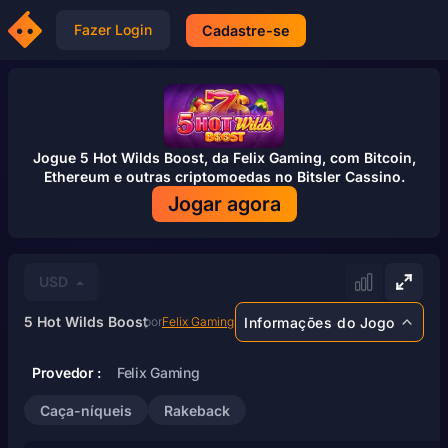
Fazer Login
Cadastre-se
Jogue
5 Hot Wilds Boost
, da
Felix Gaming
, com Bitcoin,
Ethereum e outras criptomoedas no
Bitsler Cassino
.
Jogar agora
USD
5 Hot Wilds Boost
Informações do Jogo
por
Felix Gaming
Provedor :
Felix Gaming
Caça-níqueis
Rakeback