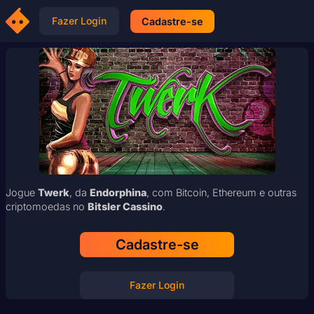
Fazer Login
Cadastre-se
Jogue
Twerk
, da
Endorphina
, com Bitcoin, Ethereum e outras
criptomoedas no
Bitsler Cassino
.
Cadastre-se
Fazer Login