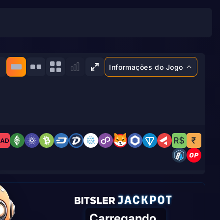
Informações do Jogo
Carregando..