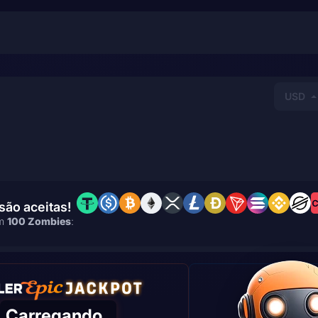
USD
são aceitas!
n, Ethereum e outras criptomoedas no
Bitsler Cassino
.
em
100 Zombies
:
stre-se
er Login
Carregando..