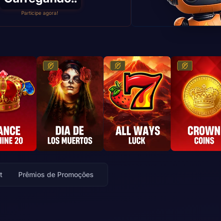
Participe agora!
t
Prêmios de Promoções