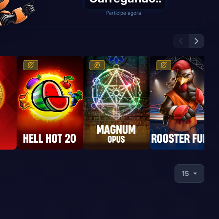
Participe agora!
15