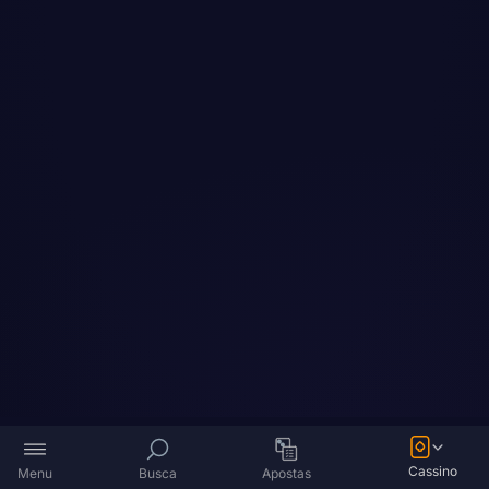
Cassino
Menu
Busca
Apostas
USD