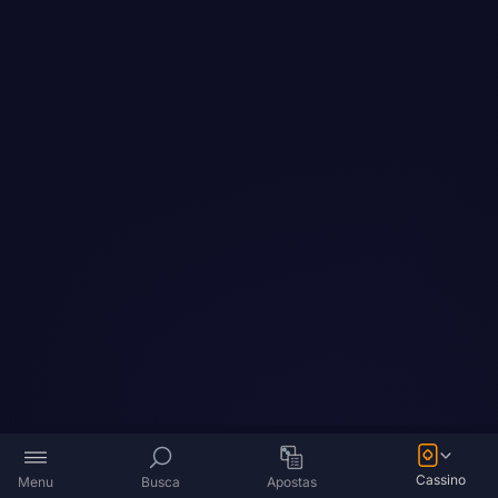
Cassino
Menu
Busca
Apostas
USD