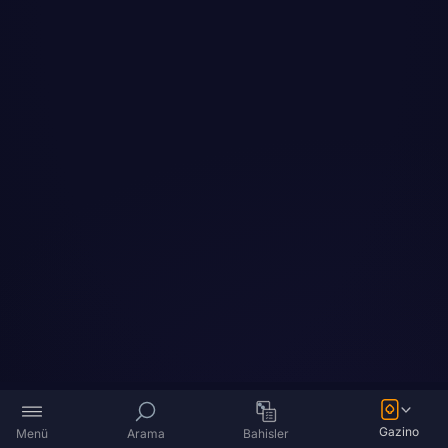
Gazino
Menü
Arama
Bahisler
USD