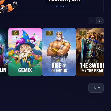
Şimdi katılın!
15