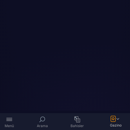
Gazino
Menü
Arama
Bahisler
USD