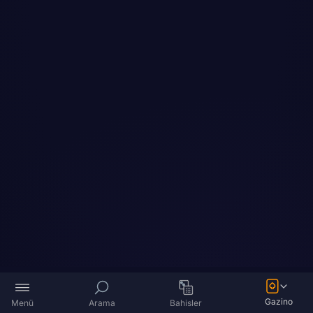
Gazino
Menü
Arama
Bahisler
USD