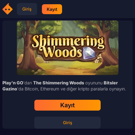
Giriş
Kayıt
Play'n GO
'dan
The Shimmering Woods
oyununu
Bitsler
Gazino
'da Bitcoin, Ethereum ve diğer kripto paralarla oynayın.
Kayıt
Giriş