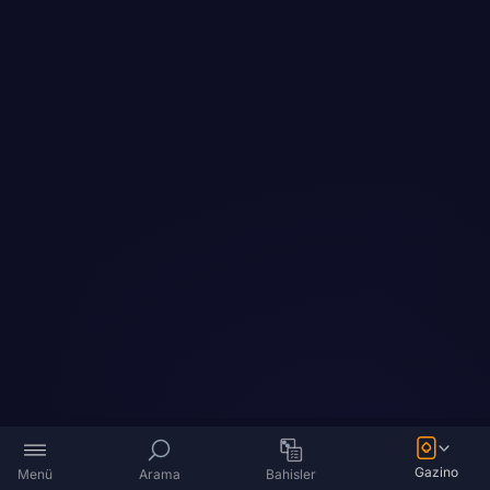
Gazino
Menü
Arama
Bahisler
USD