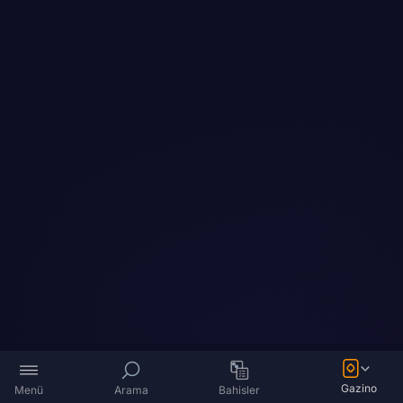
Gazino
Menü
Arama
Bahisler
USD