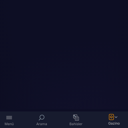
Gazino
Menü
Arama
Bahisler
USD