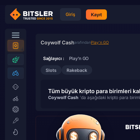
Giriş
Kayıt
Coywolf Cash
tarafından
Play'n GO
Sağlayıcı :
Play'n GO
Slots
Rakeback
Tüm büyük kripto para birimleri kab
Play'n GO
'dan
Coywolf Cash
oyununu
Bitsler G
Coywolf Cash
'da aşağıdaki kripto para birimle