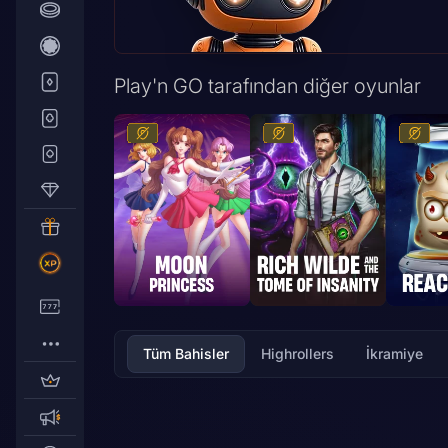
Play'n GO tarafından diğer oyunlar
Tüm Bahisler
Highrollers
İkramiye