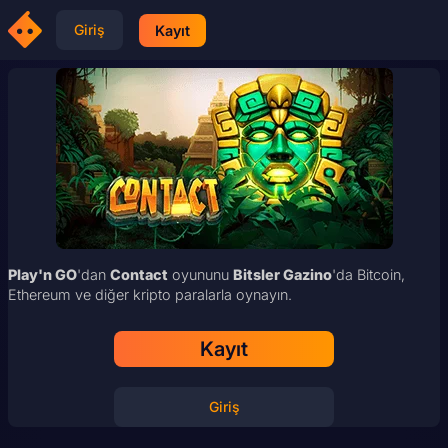
Giriş
Kayıt
Play'n GO
'dan
Contact
oyununu
Bitsler Gazino
'da Bitcoin,
Ethereum ve diğer kripto paralarla oynayın.
Kayıt
Giriş