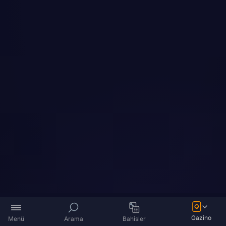
Gazino
Menü
Arama
Bahisler
USD