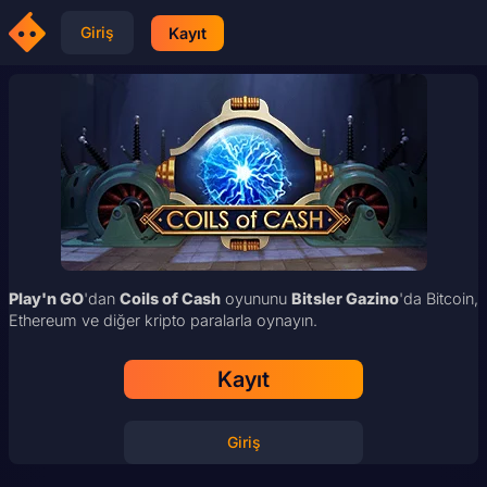
Giriş
Kayıt
Play'n GO
'dan
Coils of Cash
oyununu
Bitsler Gazino
'da Bitcoin,
Ethereum ve diğer kripto paralarla oynayın.
Kayıt
Giriş