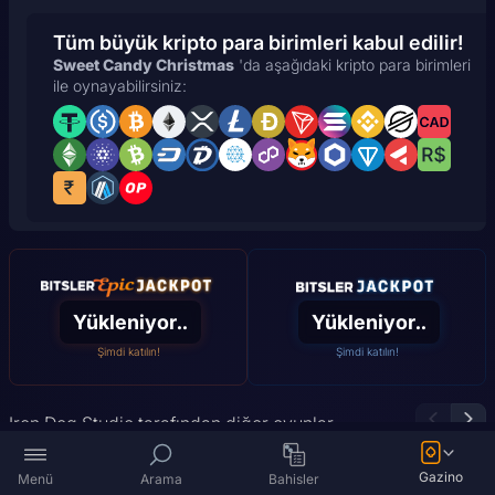
Tüm büyük kripto para birimleri kabul edilir!
Sweet Candy Christmas
'da aşağıdaki kripto para birimleri
ile oynayabilirsiniz:
Yükleniyor..
Yükleniyor..
Şimdi katılın!
Şimdi katılın!
Iron Dog Studio tarafından diğer oyunlar
Gazino
Menü
Arama
Bahisler