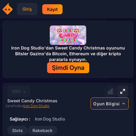
Giriş
Kayıt
Iron Dog Studio
'dan
Sweet Candy Christmas
oyununu
Bitsler Gazino
'da Bitcoin, Ethereum ve diğer kripto
paralarla oynayın.
Şimdi Oyna
USD
Sweet Candy Christmas
Oyun Bilgisi
tarafından
Iron Dog Studio
Sağlayıcı :
Iron Dog Studio
Slots
Rakeback