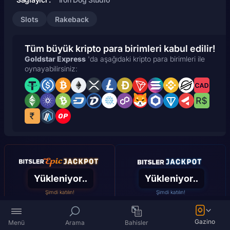
Slots
Rakeback
Tüm büyük kripto para birimleri kabul edilir!
Goldstar Express
'da aşağıdaki kripto para birimleri ile
oynayabilirsiniz:
Yükleniyor..
Yükleniyor..
Şimdi katılın!
Şimdi katılın!
Gazino
Menü
Arama
Bahisler
Iron Dog Studio tarafından diğer oyunlar