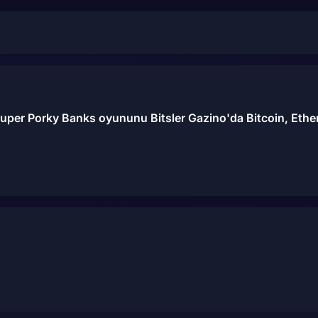
Super Porky Banks
oyununu
Bitsler Gazino
'da Bitcoin, Ethe