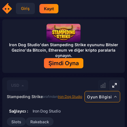
Giriş
Kayıt
Iron Dog Studio
'dan
Stampeding Strike
oyununu
Bitsler
Gazino
'da Bitcoin, Ethereum ve diğer kripto paralarla
oynayın.
Şimdi Oyna
USD
Stampeding Strike
Oyun Bilgisi
tarafından
Iron Dog Studio
Sağlayıcı :
Iron Dog Studio
Slots
Rakeback