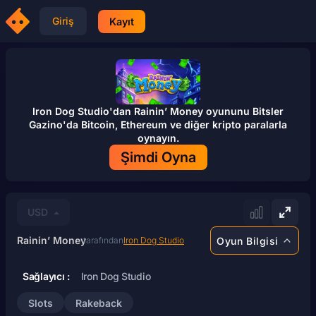
Giriş
Kayıt
Iron Dog Studio
'dan
Rainin’ Money
oyununu
Bitsler
Gazino
'da Bitcoin, Ethereum ve diğer kripto paralarla
oynayın.
Şimdi Oyna
USD
Rainin’ Money
Oyun Bilgisi
tarafından
Iron Dog Studio
Sağlayıcı :
Iron Dog Studio
Slots
Rakeback