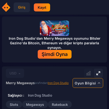
Giriş
Kayıt
Iron Dog Studio
'dan
Merry Megaways
oyununu
Bitsler
Gazino
'da Bitcoin, Ethereum ve diğer kripto paralarla
oynayın.
Şimdi Oyna
USD
Merry Megaways
Oyun Bilgisi
tarafından
Iron Dog Studio
Sağlayıcı :
Iron Dog Studio
Slots
Megaways
Rakeback