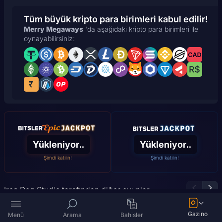
Tüm büyük kripto para birimleri kabul edilir!
Merry Megaways
'da aşağıdaki kripto para birimleri ile
oynayabilirsiniz:
Yükleniyor..
Yükleniyor..
Şimdi katılın!
Şimdi katılın!
Iron Dog Studio tarafından diğer oyunlar
Gazino
Menü
Arama
Bahisler