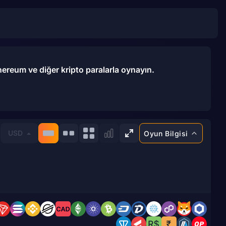
hereum ve diğer kripto paralarla oynayın.
USD
Oyun Bilgisi