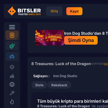
Giriş
Kayıt
Iron Dog Studio
'dan
8 T
Şimdi Oyna
8 Treasures: Luck of the Dragon
tarafından
Iro
Sağlayıcı :
Iron Dog Studio
Slots
Rakeback
Tüm büyük kripto para birimleri kab
8 Treasures: Luck of the Dragon
'da aşağıdak