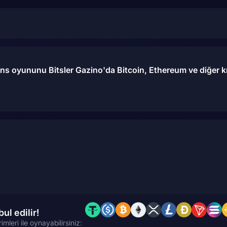
ans
oyununu
Bitsler Gazino
'da Bitcoin, Ethereum ve diğer k
ul edilir!
imleri ile oynayabilirsiniz: