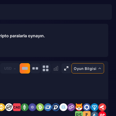
ripto paralarla oynayın.
USD
Oyun Bilgisi