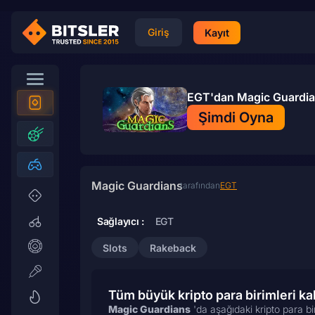
Giriş
Kayıt
EGT
'dan
Magic Guardi
Şimdi Oyna
Magic Guardians
tarafından
EGT
Sağlayıcı :
EGT
Slots
Rakeback
Tüm büyük kripto para birimleri kab
Magic Guardians
'da aşağıdaki kripto para bir