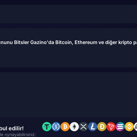
ununu
Bitsler Gazino
'da Bitcoin, Ethereum ve diğer kripto p
ul edilir!
le oynayabilirsiniz: