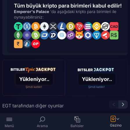
Tüm büyük kripto para birimleri kabul edilir!
Emperor's Palace
'da aşağıdaki kripto para birimleri ile
oynayabilirsiniz:
Yükleniyor..
Yükleniyor..
Şimdi katılın!
Şimdi katılın!
EGT tarafından diğer oyunlar
Gazino
Menü
Arama
Bahisler