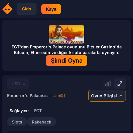
Giriş
Kayıt
EGT
'dan
Emperor's Palace
oyununu
Bitsler Gazino
'da
Bitcoin, Ethereum ve diğer kripto paralarla oynayın.
Şimdi Oyna
USD
Emperor's Palace
Oyun Bilgisi
tarafından
EGT
Sağlayıcı :
EGT
Slots
Rakeback