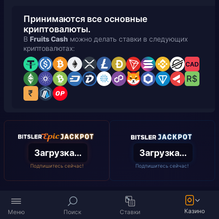
Принимаются все основные
криптовалюты.
В
Fruits Cash
можно делать ставки в следующих
криптовалютах:
Загрузка...
Загрузка...
Подпишитесь сейчас!
Подпишитесь сейчас!
Другие игры от Felix Gaming
Казино
Меню
Поиск
Ставки