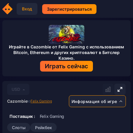
Вход
Зарегистрироваться
Играйте в
Cazombie
от
Felix Gaming
с использованием
Bitcoin, Ethereum и других криптовалют в
Битслер
Казино
.
Играть сейчас
USD
Cazombie
Информация об игре
по
Felix Gaming
Поставщик :
Felix Gaming
Слоты
Рейкбек