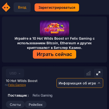
Вход
Зарегистрироваться
Играйте в
10 Hot Wilds Boost
от
Felix Gaming
с
использованием Bitcoin, Ethereum и других
криптовалют в
Битслер Казино
.
Играть сейчас
USD
10 Hot Wilds Boost
Информация об игре
по
Felix Gaming
Поставщик :
Felix Gaming
Слоты
Рейкбек