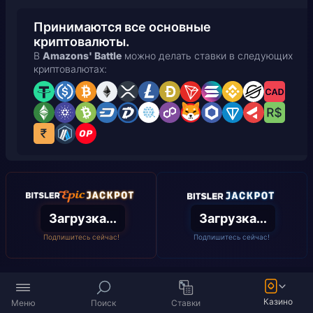
Принимаются все основные
криптовалюты.
В
Amazons' Battle
можно делать ставки в следующих
криптовалютах:
Загрузка...
Загрузка...
Подпишитесь сейчас!
Подпишитесь сейчас!
Другие игры от EGT
Казино
Меню
Поиск
Ставки