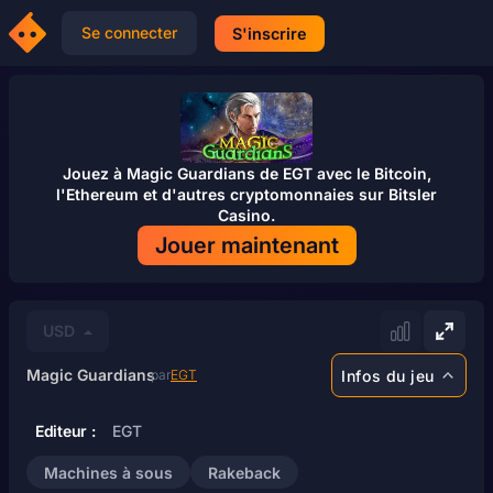
Se connecter
S'inscrire
Jouez à
Magic Guardians
de
EGT
avec le Bitcoin,
l'Ethereum et d'autres cryptomonnaies sur
Bitsler
Casino
.
Jouer maintenant
USD
Magic Guardians
Infos du jeu
par
EGT
Editeur :
EGT
Machines à sous
Rakeback