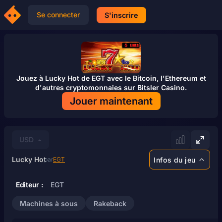
Se connecter
S'inscrire
Jouez à
Lucky Hot
de
EGT
avec le Bitcoin, l'Ethereum et
d'autres cryptomonnaies sur
Bitsler Casino
.
Jouer maintenant
USD
Lucky Hot
Infos du jeu
par
EGT
Editeur :
EGT
Machines à sous
Rakeback