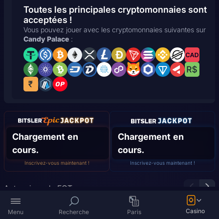
Toutes les principales cryptomonnaies sont
acceptées !
Vous pouvez jouer avec les cryptomonnaies suivantes sur
Candy Palace
:
Chargement en
Chargement en
cours.
cours.
Inscrivez-vous maintenant !
Inscrivez-vous maintenant !
Autres jeux de EGT
Casino
Menu
Recherche
Paris