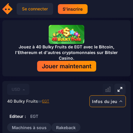
Se connecter
S'inscrire
Jouez à
40 Bulky Fruits
de
EGT
avec le Bitcoin,
l'Ethereum et d'autres cryptomonnaies sur
Bitsler
Casino
.
Jouer maintenant
USD
40 Bulky Fruits
Infos du jeu
par
EGT
Editeur :
EGT
Machines à sous
Rakeback