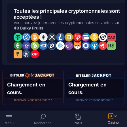
Toutes les principales cryptomonnaies sont
acceptées !
Vous pouvez jouer avec les cryptomonnaies suivantes sur
40 Bulky Fruits
:
Chargement en
Chargement en
cours.
cours.
Inscrivez-vous maintenant !
Inscrivez-vous maintenant !
Autres jeux de EGT
Casino
Menu
Recherche
Paris