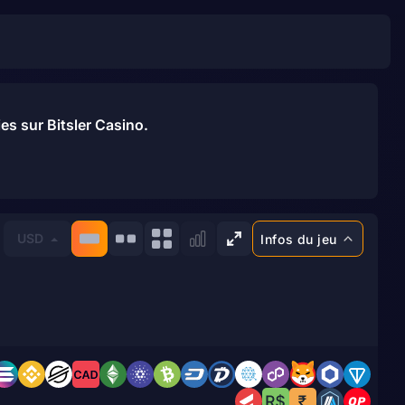
ies sur
Bitsler Casino
.
USD
Infos du jeu