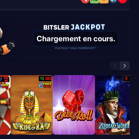
Chargement en cours.
Inscrivez-vous maintenant !
Dice and
Zodiac
7
Rise of Ra
Roll
Wheel
EGT
EGT
EGT