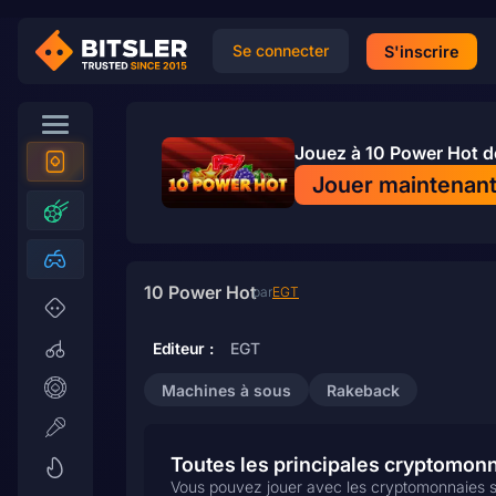
Se connecter
S'inscrire
Jouez à
10 Power Hot
d
Jouer maintenan
10 Power Hot
par
EGT
Editeur :
EGT
Machines à sous
Rakeback
Toutes les principales cryptomonn
Vous pouvez jouer avec les cryptomonnaies 