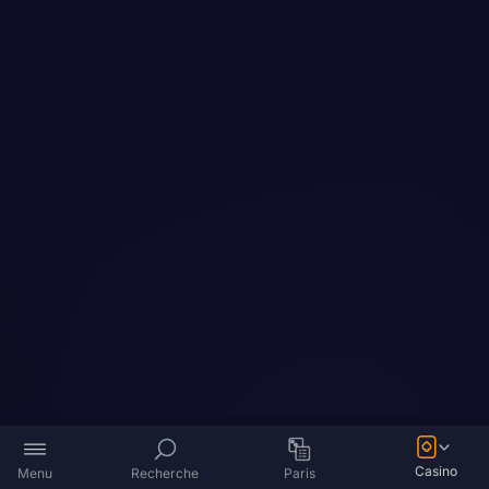
Casino
Menu
Recherche
Paris
USD