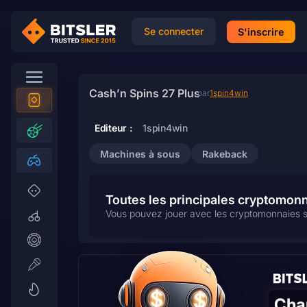
Se connecter
S'inscrire
Cash’n Spins 27 Plus
par
1spin4win
Editeur :
1spin4win
Machines à sous
Rakeback
Toutes les principales cryptomonn
Vous pouvez jouer avec les cryptomonnaies 
Jouez à
Cash’n Spins 27 Plus
de
1spin4win
avec 
Cha