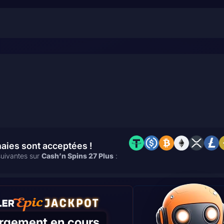
aies sont acceptées !
suivantes sur
Cash’n Spins 27 Plus
:
le Bitcoin, l'Ethereum et d'autres cryptomonnaies sur
Bitsler Casin
rgement en cours.
S'inscrire