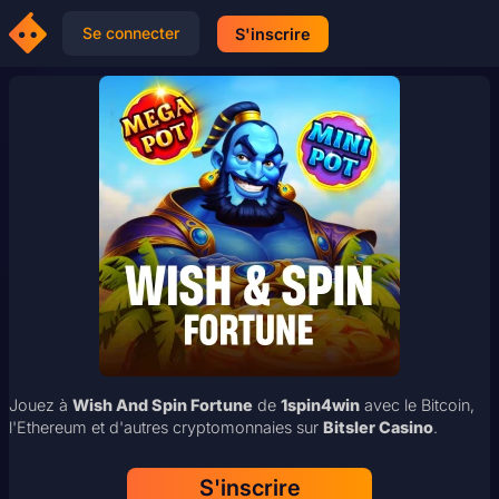
Se connecter
S'inscrire
Jouez à
Wish And Spin Fortune
de
1spin4win
avec le Bitcoin,
l'Ethereum et d'autres cryptomonnaies sur
Bitsler Casino
.
S'inscrire