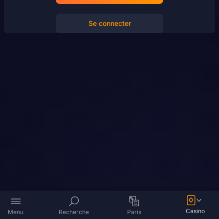
Se connecter
Casino
Menu
Recherche
Paris
USD