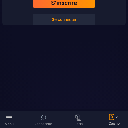
S'inscrire
Se connecter
Casino
Menu
Recherche
Paris
USD