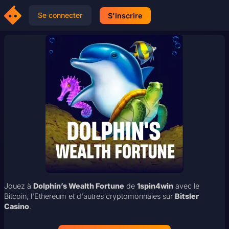
Se connecter
S'inscrire
Jouez à
Dolphin’s Wealth Fortune
de
1spin4win
avec le
Bitcoin, l'Ethereum et d'autres cryptomonnaies sur
Bitsler
Casino
.