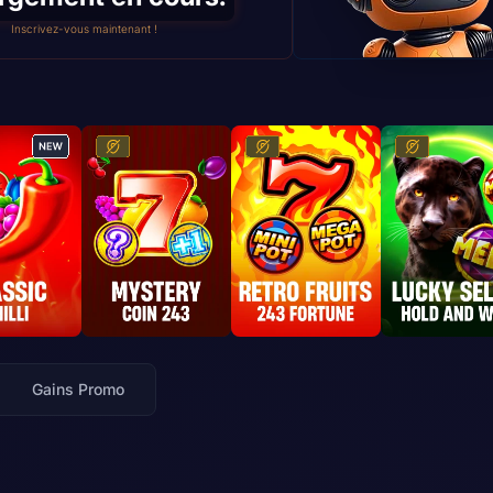
Inscrivez-vous maintenant !
Gains Promo