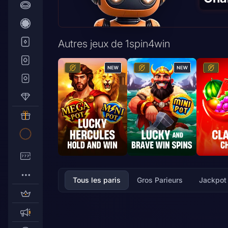
Autres jeux de 1spin4win
Tous les paris
Gros Parieurs
Jackpot