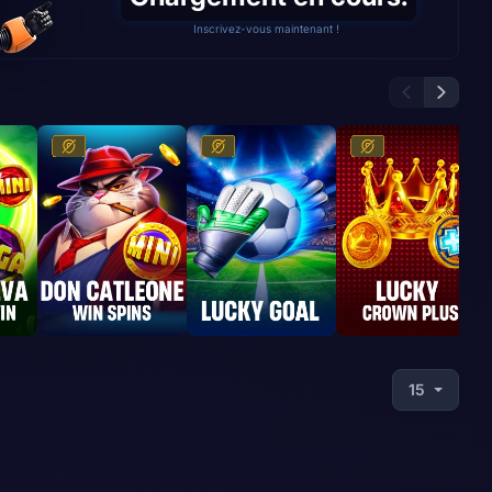
Inscrivez-vous maintenant !
15